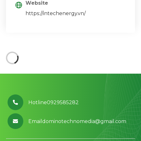
Website
https://intechenergy.vn/
Hotline0929585282
Emaildominotechnomedia@gmail.com