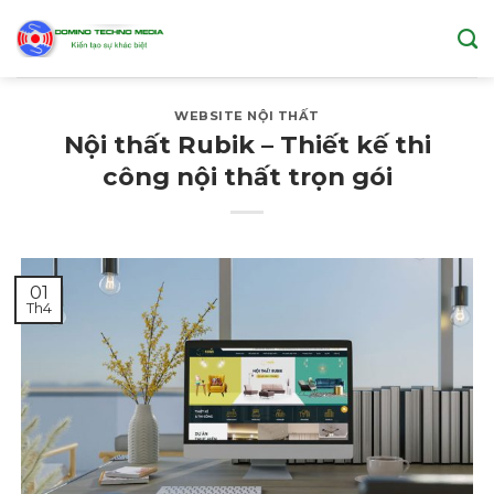
Skip
to
content
WEBSITE NỘI THẤT
Nội thất Rubik – Thiết kế thi
công nội thất trọn gói
01
Th4